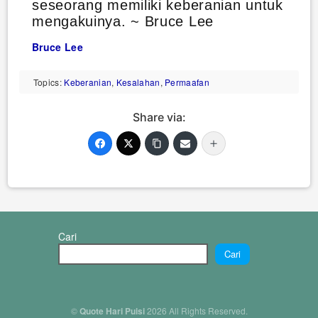
seseorang memiliki keberanian untuk
mengakuinya. ~ Bruce Lee
Bruce Lee
Topics:
Keberanian
,
Kesalahan
,
Permaafan
Share via:
Cari
Cari
©
Quote Hari Puisi
2026 All Rights Reserved.