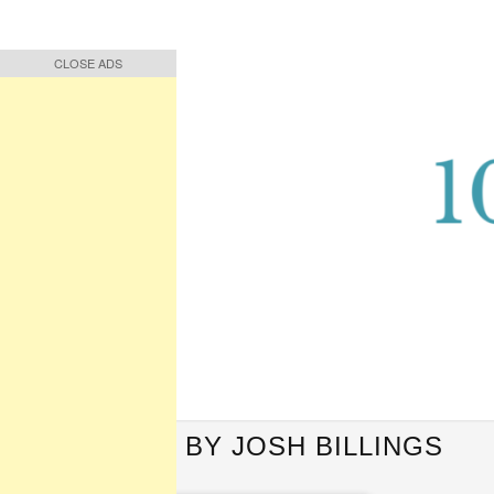
CLOSE ADS
CLOSE ADS
Buah Pikiran, Bunga Ucapan
Quote Hari Puisi
QUOTES BY JOSH BILLINGS