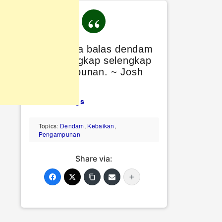
Tidak ada balas dendam
yang lengkap selengkap
pengampunan. ~ Josh
Billings
Josh Billings
Topics:
Dendam
,
Kebaikan
,
Pengampunan
Share via: