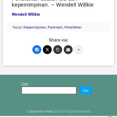
kepemimpinan. ~ Wendell Willkie
Wendell Willkie
Topics:
Kepemimpinan
,
Pemimpin
,
Pendidikan
Share via:
Cari
Cari
©
Quote Hari Puisi
2026 All Rights Reserved.