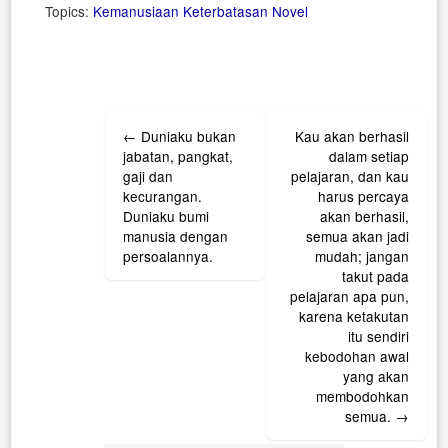
Topics:
Kemanusiaan
Keterbatasan
Novel
Post
←
Duniaku bukan
Kau akan berhasil
navigation
jabatan, pangkat,
dalam setiap
gaji dan
pelajaran, dan kau
kecurangan.
harus percaya
Duniaku bumi
akan berhasil,
manusia dengan
semua akan jadi
persoalannya.
mudah; jangan
takut pada
pelajaran apa pun,
karena ketakutan
itu sendiri
kebodohan awal
yang akan
membodohkan
semua.
→