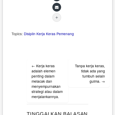
Topics:
Disiplin
Kerja Keras
Pemenang
Post
←
Kerja keras
Tanpa kerja keras,
navigation
adalah elemen
tidak ada yang
penting dalam
tumbuh selain
melacak dan
gulma.
→
menyempurnakan
strategi atau dalam
menjalankannya.
TINGGALKAN BALASAN