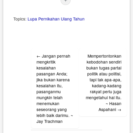
Topics:
Lupa
Pernikahan
Ulang Tahun
Post
←
Jangan pernah
Mempertontonkan
navigation
mengkritik
kebodohan sendiri
kesalahan
bukan tugas partai
pasangan Anda;
politik atau politisi,
jika bukan karena
tapi tak apa-apa,
kesalahan itu,
kadang-kadang
pasanganmu
rakyat perlu juga
mungkin telah
mengetahui hal itu.
menemukan
~ Hasan
seseorang yang
Aspahani
→
lebih baik darimu. ~
Jay Trachman