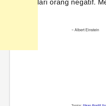
Hindari orang negatif. Mere
~ Albert Einstein
Topics:
Sikap Positif
So