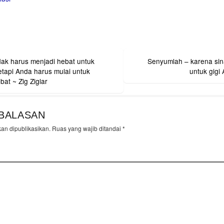
dak harus menjadi hebat untuk
Senyumlah – karena sin
on
etapi Anda harus mulai untuk
untuk gigi
menjadi hebat ~ Zig Ziglar
BALASAN
kan dipublikasikan.
Ruas yang wajib ditandai
*