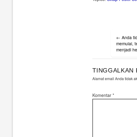
Post
←
Anda ti
navigati
memulai, t
TINGGALKAN 
Alamat email Anda tidak a
Komentar
*