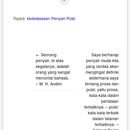
Topics:
kedewasaan
Penyair
Puisi
Post
←
Seorang
Saya berharap
navigation
penyair, di atas
penyair muda kita
segalanya, adalah
yang cerdas akan
orang yang sangat
mengingat definisi
mencintai bahasa.
sederhana saya
~ W. H. Auden
tentang prosa dan
puisi; yaitu prosa;
kata-kata dalam
penataan
terbaiknya; – puisi;
kata-kata terbaik
dalam tatanan
terbaiknya. ~
Samuel Taylor