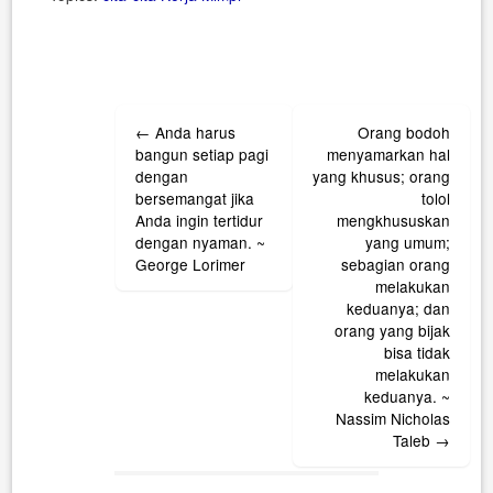
Post
←
Anda harus
Orang bodoh
navigation
bangun setiap pagi
menyamarkan hal
dengan
yang khusus; orang
bersemangat jika
tolol
Anda ingin tertidur
mengkhususkan
dengan nyaman. ~
yang umum;
George Lorimer
sebagian orang
melakukan
keduanya; dan
orang yang bijak
bisa tidak
melakukan
keduanya. ~
Nassim Nicholas
Taleb
→