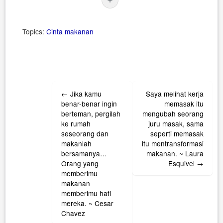
Topics:
Cinta
makanan
Post
←
Jika kamu
Saya melihat kerja
navigation
benar-benar ingin
memasak itu
berteman, pergilah
mengubah seorang
ke rumah
juru masak, sama
seseorang dan
seperti memasak
makanlah
itu mentransformasi
bersamanya…
makanan. ~ Laura
Orang yang
Esquivel
→
memberimu
makanan
memberimu hati
mereka. ~ Cesar
Chavez