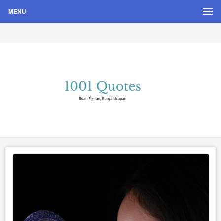
MENU
Buah Pikiran, Bunga Ucapan
Quote Hari Puisi