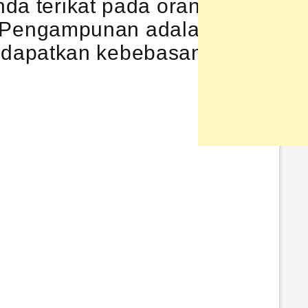
da terikat pada orang atau
a. Pengampunan adalah satu-
ndapatkan kebebasan. ~