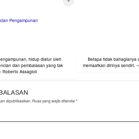
cian
Pengampunan
engampunan, hidup diatur oleh
Betapa tidak bahagianya d
on
encian dan pembalasan yang tak
memaafkan dirinya sendiri. ~
~ Roberto Assagioli
BALASAN
kan dipublikasikan.
Ruas yang wajib ditandai
*