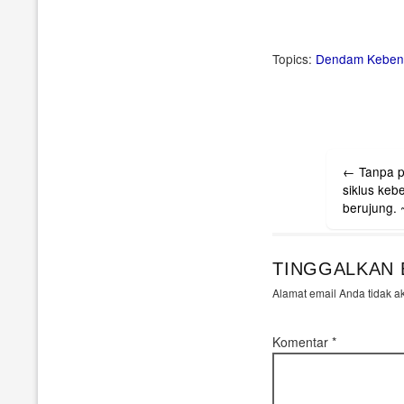
Topics:
Dendam
Keben
Post
←
Tanpa p
navigati
siklus keb
berujung. 
TINGGALKAN 
Alamat email Anda tidak a
Komentar
*