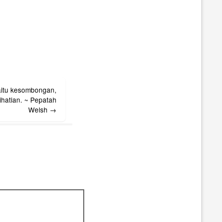
yaitu kesombongan,
 ~ Pepatah
Welsh
→