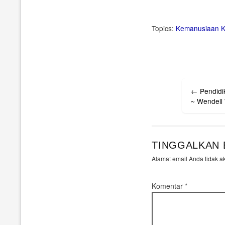
Topics:
Kemanusiaan
K
Post
←
Pendidi
navigati
~ Wendell 
TINGGALKAN 
Alamat email Anda tidak a
Komentar
*