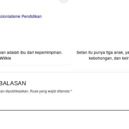
olonialisme
Pendidikan
kan adalah ibu dari kepemimpinan.
Setan itu punya tiga anak, 
on
Willkie
kebohongan, dan keirihatian.
BALASAN
kan dipublikasikan.
Ruas yang wajib ditandai
*