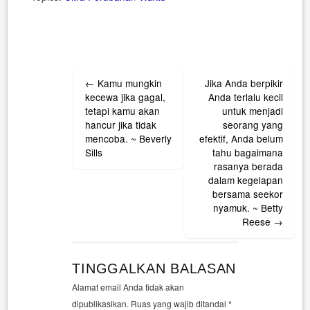
Post
←
Kamu mungkin
Jika Anda berpikir
navigation
kecewa jika gagal,
Anda terlalu kecil
tetapi kamu akan
untuk menjadi
hancur jika tidak
seorang yang
mencoba. ~ Beverly
efektif, Anda belum
Sills
tahu bagaimana
rasanya berada
dalam kegelapan
bersama seekor
nyamuk. ~ Betty
Reese
→
TINGGALKAN BALASAN
Alamat email Anda tidak akan
dipublikasikan.
Ruas yang wajib ditandai
*