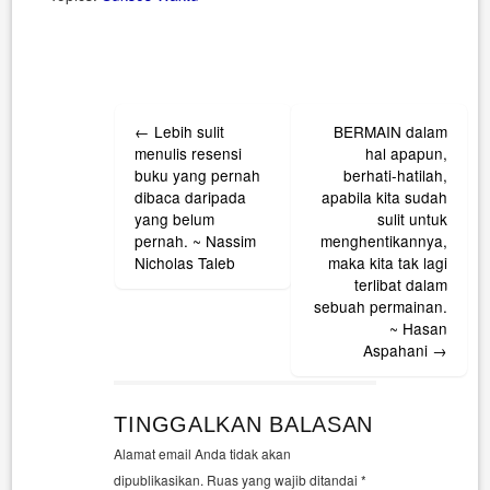
Post
←
Lebih sulit
BERMAIN dalam
navigation
menulis resensi
hal apapun,
buku yang pernah
berhati-hatilah,
dibaca daripada
apabila kita sudah
yang belum
sulit untuk
pernah. ~ Nassim
menghentikannya,
Nicholas Taleb
maka kita tak lagi
terlibat dalam
sebuah permainan.
~ Hasan
Aspahani
→
TINGGALKAN BALASAN
Alamat email Anda tidak akan
dipublikasikan.
Ruas yang wajib ditandai
*