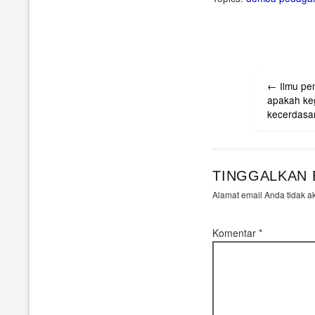
Post
←
Ilmu pe
navigati
apakah ke
TINGGALKAN 
Alamat email Anda tidak a
Komentar
*