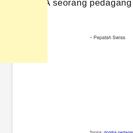
KETIKA seorang pedagang b
~ Pepatah Swiss
Topics:
domba
pedaga