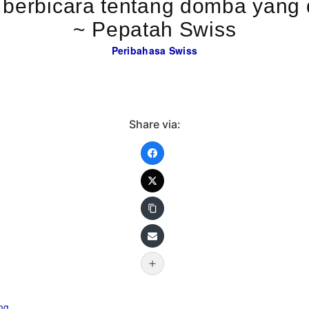
erbicara tentang domba yang d
~ Pepatah Swiss
Peribahasa Swiss
Share via:
ng