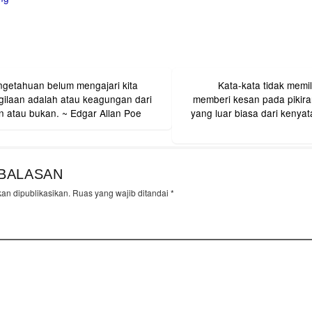
ngetahuan belum mengajari kita
Kata-kata tidak memil
on
gilaan adalah atau keagungan dari
memberi kesan pada pikira
kecerdasan atau bukan. ~ Edgar Allan Poe
yang luar biasa dari kenyat
BALASAN
kan dipublikasikan.
Ruas yang wajib ditandai
*