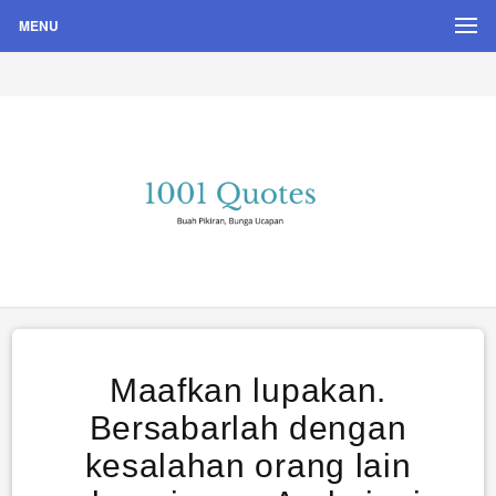
MENU
Buah Pikiran, Bunga Ucapan
Quote Hari Puisi
Maafkan lupakan.
Bersabarlah dengan
kesalahan orang lain