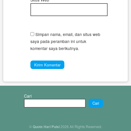
Simpan nama, email, dan situs web
saya pada peramban ini untuk
komentar saya berikutnya.
Cari
Cari
©
Quote Hari Puisi
2026 All Rights Reserved.