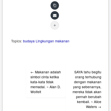
Topics:
budaya
Lingkungan
makanan
Post
←
Makanan adalah
SAYA tahu begitu
navigation
simbol cinta ketika
orang terhubung
kata-kata tidak
dengan makanan
memadai. ~ Alan D.
yang sebenarnya,
Wolfelt
mereka tidak akan
pernah berubah
kembali. ~ Alice
Waters
→