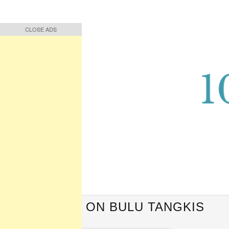
CLOSE ADS
CLOSE ADS
Buah Pikiran, Bunga Ucapan
Quote Hari Puisi
QUOTES ON BULU TANGKIS