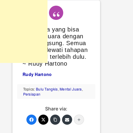
Tidak ada yang bisa
menjadi juara dengan
cara langsung. Semua
pasti melewati tahapan
dari awal terlebih dulu.
~ Rudy Hartono
Rudy Hartono
Topics:
Bulu Tangkis
,
Mental Juara
,
Persiapan
Share via: