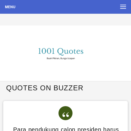
MENU
Buah Pikiran, Bunga Ucapan
Quote Hari Puisi
QUOTES ON BUZZER
Para pendukung calon presiden harus