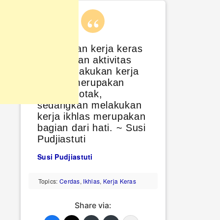
Melakukan kerja keras
merupakan aktivitas
fisik, melakukan kerja
cerdas merupakan
aktivitas otak,
sedangkan melakukan
kerja ikhlas merupakan
bagian dari hati. ~ Susi
Pudjiastuti
Susi Pudjiastuti
Topics:
Cerdas
,
Ikhlas
,
Kerja Keras
Share via: