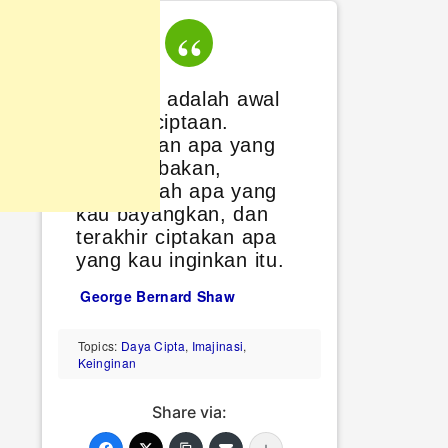
Imajinasi adalah awal
dari penciptaan.
Bayangkan apa yang
kau dambakan,
inginkanlah apa yang
kau bayangkan, dan
terakhir ciptakan apa
yang kau inginkan itu.
George Bernard Shaw
Topics:
Daya Cipta
,
Imajinasi
,
Keinginan
Share via: