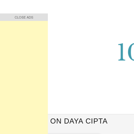
CLOSE ADS
CLOSE ADS
Buah Pikiran, Bunga Ucapan
Quote Hari Puisi
QUOTES ON DAYA CIPTA