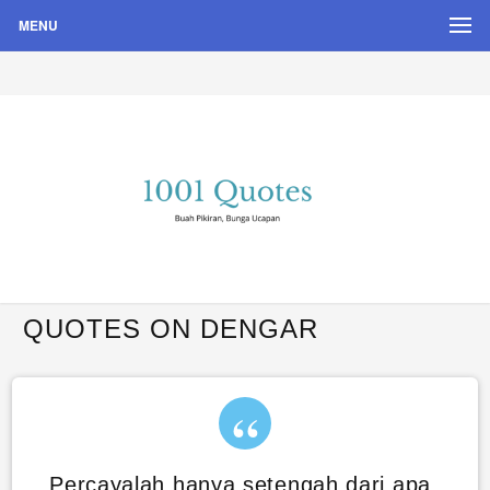
MENU
Buah Pikiran, Bunga Ucapan
Quote Hari Puisi
QUOTES ON DENGAR
Percayalah hanya setengah dari apa