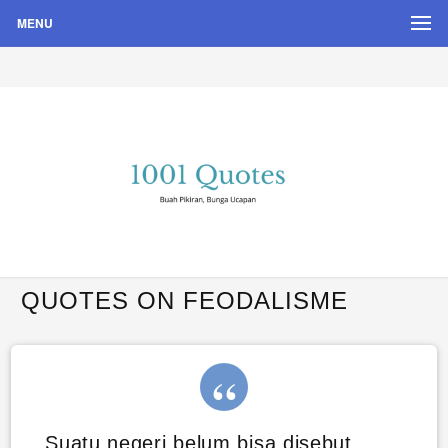
MENU
Buah Pikiran, Bunga Ucapan
Quote Hari Puisi
QUOTES ON FEODALISME
Suatu negeri belum bisa disebut