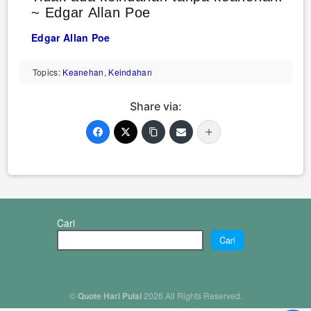
~ Edgar Allan Poe
Edgar Allan Poe
Topics:
Keanehan
,
Keindahan
Share via:
Cari
Cari
©
Quote Hari Puisi
2026 All Rights Reserved.