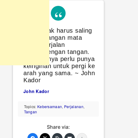
Anda tidak harus saling
berpandangan mata
untuk berjalan
bergandengan tangan.
Anda hanya perlu punya
keinginan untuk pergi ke
arah yang sama. ~ John
Kador
John Kador
Topics:
Kebersamaan
,
Perjalanan
,
Tangan
Share via: