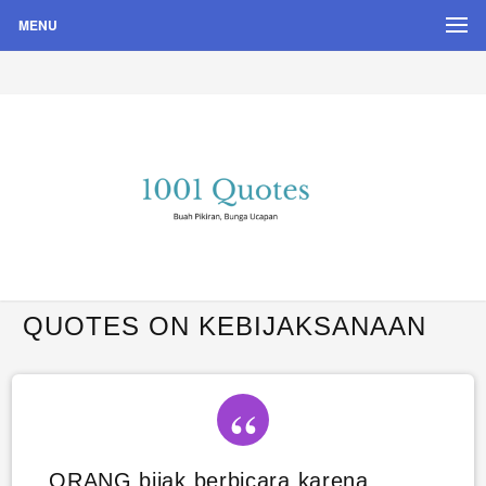
MENU
Buah Pikiran, Bunga Ucapan
Quote Hari Puisi
QUOTES ON KEBIJAKSANAAN
ORANG bijak berbicara karena