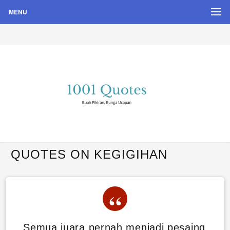
MENU
Buah Pikiran, Bunga Ucapan
Quote Hari Puisi
QUOTES ON KEGIGIHAN
Semua juara pernah menjadi pesaing