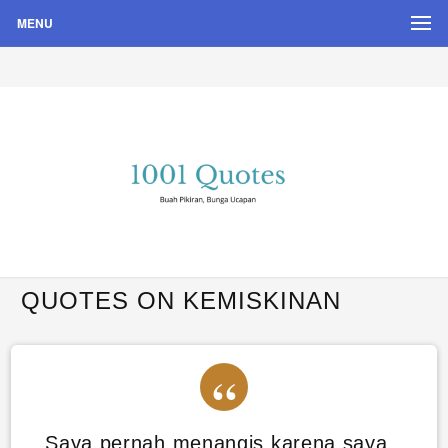
MENU
Buah Pikiran, Bunga Ucapan
Quote Hari Puisi
QUOTES ON KEMISKINAN
Saya pernah menangis karena saya