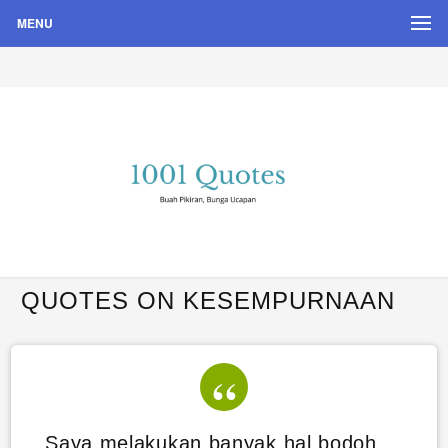
MENU
Buah Pikiran, Bunga Ucapan
Quote Hari Puisi
QUOTES ON KESEMPURNAAN
Saya melakukan banyak hal bodoh.