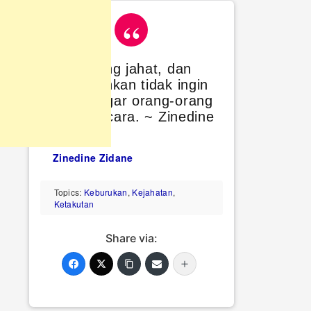
Ada orang jahat, dan
saya bahkan tidak ingin
mendengar orang-orang
itu berbicara. ~ Zinedine
Zidane
Zinedine Zidane
Topics:
Keburukan
,
Kejahatan
,
Ketakutan
Share via: