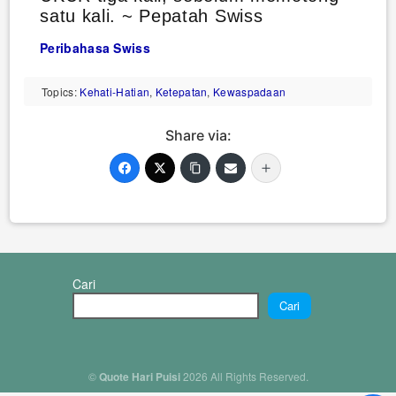
satu kali. ~ Pepatah Swiss
Peribahasa Swiss
Topics:
Kehati-Hatian
,
Ketepatan
,
Kewaspadaan
Share via:
Cari
Cari
©
Quote Hari Puisi
2026 All Rights Reserved.