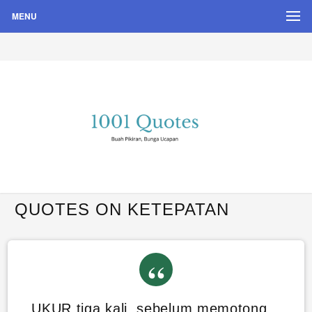
MENU
Buah Pikiran, Bunga Ucapan
Quote Hari Puisi
QUOTES ON KETEPATAN
UKUR tiga kali, sebelum memotong