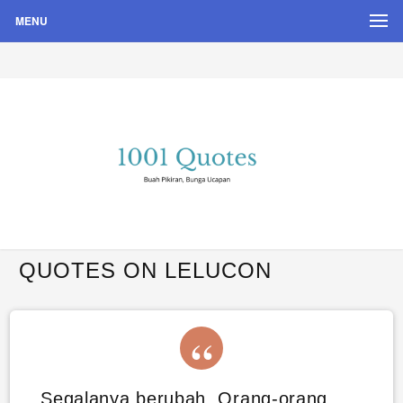
MENU
Buah Pikiran, Bunga Ucapan
Quote Hari Puisi
QUOTES ON LELUCON
Segalanya berubah. Orang-orang