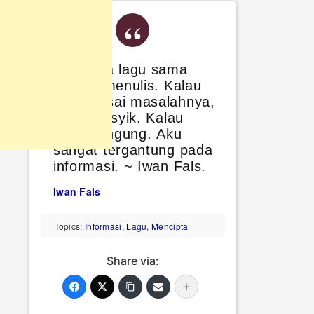
Mencipta lagu sama
seperti menulis. Kalau
menguasai masalahnya,
lancar, asyik. Kalau
tidak, bingung. Aku
sangat tergantung pada
informasi. ~ Iwan Fals.
Iwan Fals
Topics:
Informasi
,
Lagu
,
Mencipta
Share via: