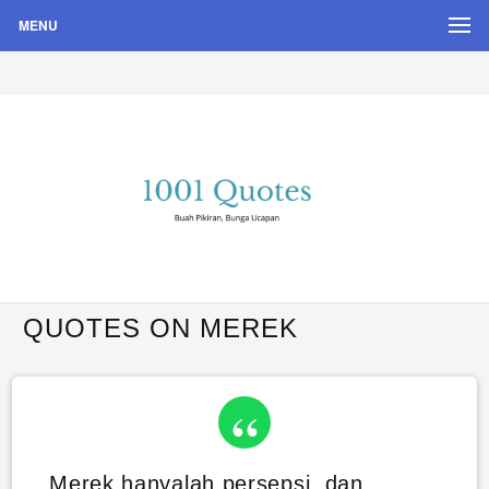
MENU
Buah Pikiran, Bunga Ucapan
Quote Hari Puisi
QUOTES ON MEREK
Merek hanyalah persepsi, dan