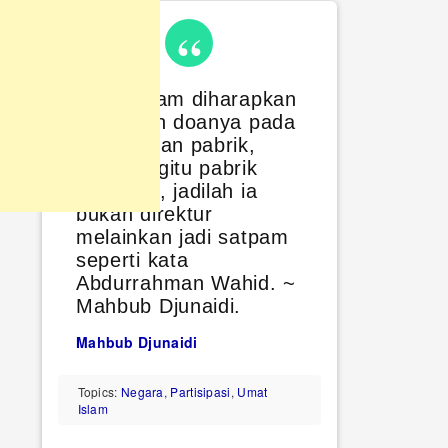
Umat Islam diharapkan
restu dan doanya pada
pembikinan pabrik,
maka begitu pabrik
rampung, jadilah ia
bukan direktur
melainkan jadi satpam
seperti kata
Abdurrahman Wahid. ~
Mahbub Djunaidi.
Mahbub Djunaidi
Topics:
Negara
,
Partisipasi
,
Umat
Islam