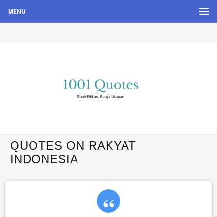
MENU
Buah Pikiran, Bunga Ucapan
Quote Hari Puisi
QUOTES ON RAKYAT
INDONESIA