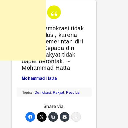
Dalam demokrasi tidak
ada revolusi, karena
rakyat memerintah diri
sendiri. Kepada diri
sendiri, rakyat tidak
dapat berontak. ~
Mohammad Hatta
Mohammad Hatta
Topics:
Demokasi
,
Rakyat
,
Revolusi
Share via: