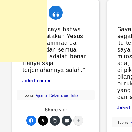
Saya percaya bahwa
Saya
yang dikatakan Yesus
sega
dan Muhammad dan
itu t
Buddha dan semua
saya 
yang lain adalah benar.
mitos
Hanya saja
ada, 
terjemahannya salah.”
di pi
bila
John Lennon
buruk
yang 
Topics:
Agama
,
Kebenaran
,
Tuhan
dan s
John 
Share via:
Topics: