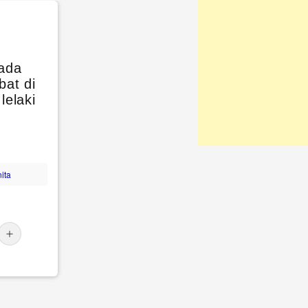
 ada
bat di
lelaki
ita