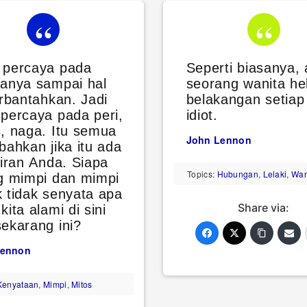
 percaya pada
Seperti biasanya,
lanya sampai hal
seorang wanita he
erbantahkan. Jadi
belakangan setiap 
percaya pada peri,
idiot.
, naga. Itu semua
John Lennon
bahkan jika itu ada
kiran Anda. Siapa
Topics:
Hubungan
,
Lelaki
,
Wan
ng mimpi dan mimpi
 tidak senyata apa
Share via:
kita alami di sini
ekarang ini?
Lennon
Kenyataan
,
Mimpi
,
Mitos