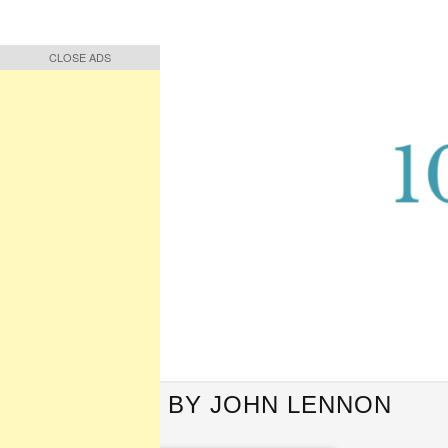
CLOSE ADS
CLOSE ADS
Buah Pikiran, Bunga Ucapan
Quote Hari Puisi
QUOTES BY JOHN LENNON