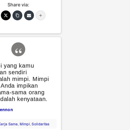
Share via:
i yang kamu
an sendiri
alah mimpi. Mimpi
 Anda impikan
ama-sama orang
adalah kenyataan.
Lennon
Kerja Sama
,
Mimpi
,
Solidaritas