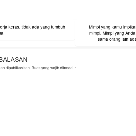
rja keras, tidak ada yang tumbuh
Mimpi yang kamu impikan
on
ma.
mimpi. Mimpi yang Anda
sama orang lain ad
BALASAN
kan dipublikasikan.
Ruas yang wajib ditandai
*