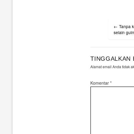
Post
←
Tanpa ke
navigati
selain gul
TINGGALKAN 
Alamat email Anda tidak a
Komentar
*