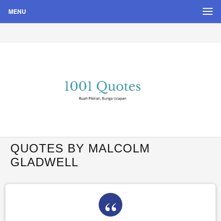
MENU
Buah Pikiran, Bunga Ucapan
Quote Hari Puisi
QUOTES BY MALCOLM
GLADWELL