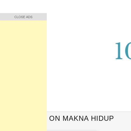
CLOSE ADS
CLOSE ADS
Buah Pikiran, Bunga Ucapan
Quote Hari Puisi
QUOTES ON MAKNA HIDUP