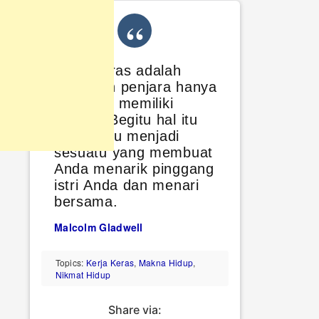
Kerja keras adalah
hukuman penjara hanya
jika tidak memiliki
makna. Begitu hal itu
terjadi, itu menjadi
sesuatu yang membuat
Anda menarik pinggang
istri Anda dan menari
bersama.
Malcolm Gladwell
Topics:
Kerja Keras
,
Makna Hidup
,
Nikmat Hidup
Share via: