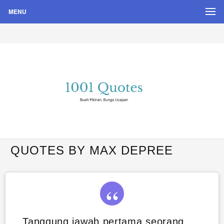
MENU
Buah Pikiran, Bunga Ucapan
Quote Hari Puisi
QUOTES BY MAX DEPREE
Tanggung jawab pertama seorang