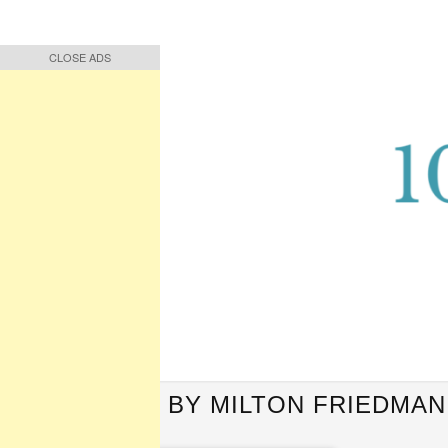
CLOSE ADS
CLOSE ADS
Buah Pikiran, Bunga Ucapan
Quote Hari Puisi
QUOTES BY MILTON FRIEDMAN