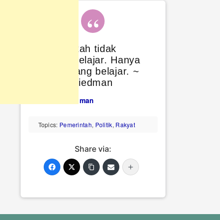
Pemerintah tidak
pernah belajar. Hanya
rakyat yang belajar. ~
Milton Friedman
Milton Friedman
Topics:
Pemerintah
,
Politik
,
Rakyat
Share via: