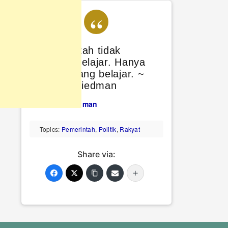
Pemerintah tidak
pernah belajar. Hanya
rakyat yang belajar. ~
Milton Friedman
Milton Friedman
Topics:
Pemerintah
,
Politik
,
Rakyat
Share via: