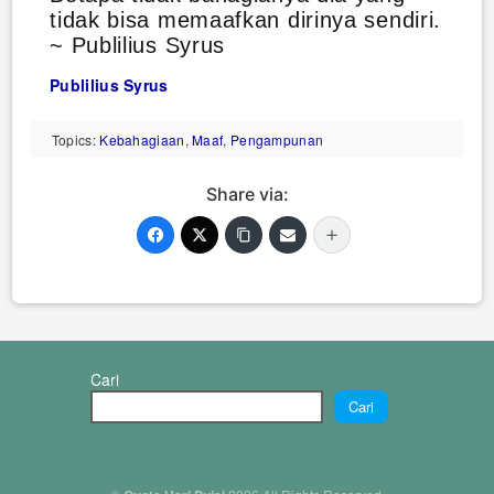
tidak bisa memaafkan dirinya sendiri.
~ Publilius Syrus
Publilius Syrus
Topics:
Kebahagiaan
,
Maaf
,
Pengampunan
Share via:
Cari
Cari