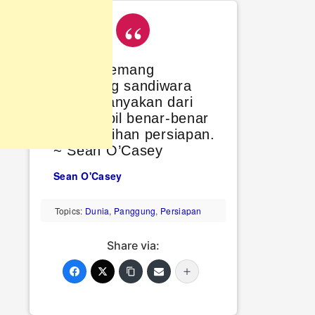
Dunia memang
panggung sandiwara
dan kebanyakan dari
kita tampil benar-benar
tanpa latihan persiapan.
~ Sean O’Casey
Sean O'Casey
Topics:
Dunia
,
Panggung
,
Persiapan
Share via: