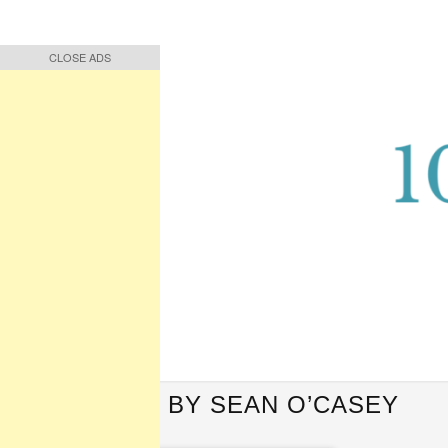
CLOSE ADS
CLOSE ADS
Buah Pikiran, Bunga Ucapan
Quote Hari Puisi
QUOTES BY SEAN O’CASEY