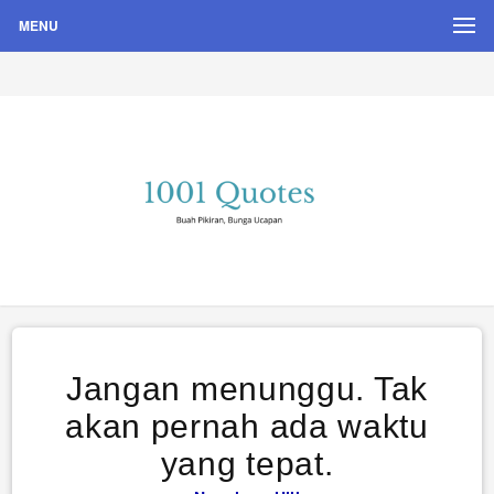
MENU
Buah Pikiran, Bunga Ucapan
Quote Hari Puisi
Jangan menunggu. Tak
akan pernah ada waktu
yang tepat.