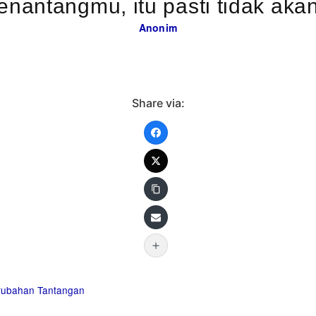
 menantangmu, itu pasti tidak a
Anonim
Share via:
rubahan
Tantangan