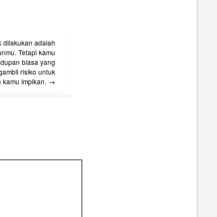
uk dilakukan adalah
nmu. Tetapi kamu
idupan biasa yang
mbil risiko untuk
g kamu impikan.
→