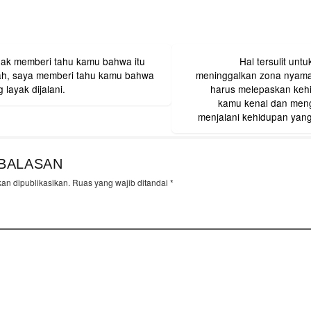
dak memberi tahu kamu bahwa itu
Hal tersulit unt
on
h, saya memberi tahu kamu bahwa
meninggalkan zona nyama
 layak dijalani.
harus melepaskan keh
kamu kenal dan menga
menjalani kehidupan yan
BALASAN
kan dipublikasikan.
Ruas yang wajib ditandai
*