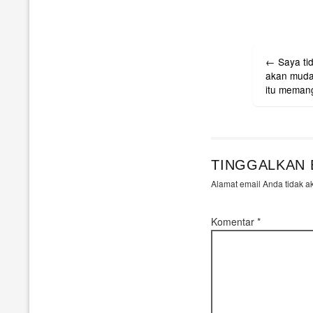
Post
←
Saya ti
navigati
akan muda
itu memang
TINGGALKAN 
Alamat email Anda tidak a
Komentar
*