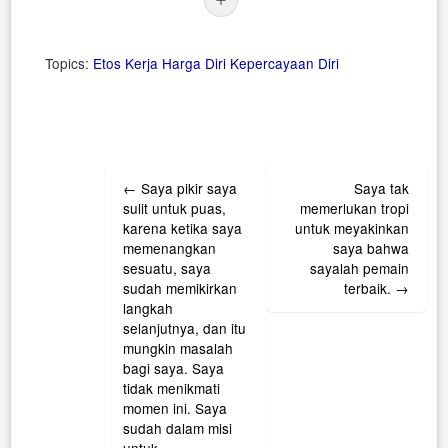
Topics:
Etos Kerja
Harga Diri
Kepercayaan Diri
Post
←
Saya pikir saya
Saya tak
navigation
sulit untuk puas,
memerlukan tropi
karena ketika saya
untuk meyakinkan
memenangkan
saya bahwa
sesuatu, saya
sayalah pemain
sudah memikirkan
terbaik.
→
langkah
selanjutnya, dan itu
mungkin masalah
bagi saya. Saya
tidak menikmati
momen ini. Saya
sudah dalam misi
untuk